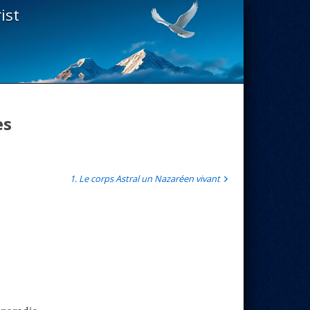
ist
es
1. Le corps Astral un Nazaréen vivant