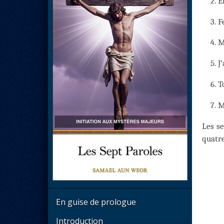
E
F
M
J’
T
M
Les se
quatre
En guise de prologue
Introduction