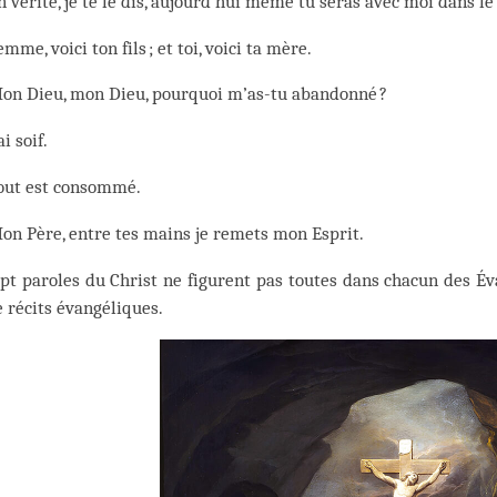
n vérité, je te le dis, aujourd’hui même tu seras avec moi dans le
emme, voici ton fils ; et toi, voici ta mère.
on Dieu, mon Dieu, pourquoi m’as-tu abandonné ?
ai soif.
out est consommé.
on Père, entre tes mains je remets mon Esprit.
pt paroles du Christ ne figurent pas toutes dans chacun des Éva
 récits évangéliques.