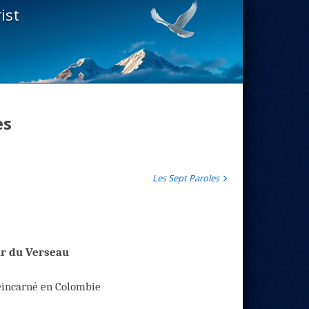
ist
es
Les Sept Paroles
r du Verseau
réincarné en Colombie