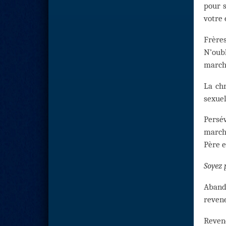
pour 
votre 
Frères
N’oubl
march
La chr
sexuel
Persév
march
Père e
Soyez 
Aband
reven
Revene