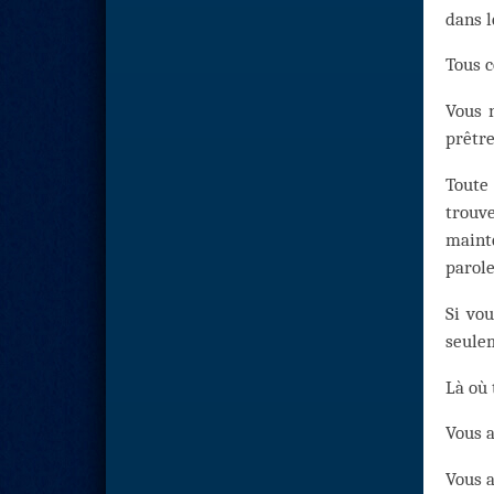
dans 
Tous c
Vous n
prêtre
Toute
trouv
maint
parole
Si vo
seulem
Là où 
Vous a
Vous a