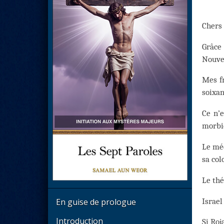
Chers 
Grâce 
Nouve
Mes fr
soixan
Ce n’e
morbid
Le méd
sa col
Le thé
Israel
En guise de prologue
Introduction
Si Roj