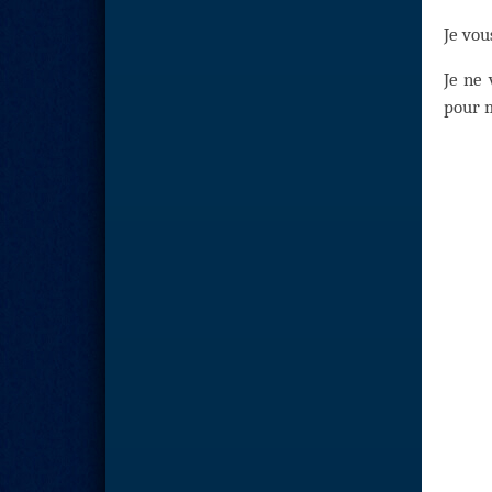
Je vou
Je ne
pour m