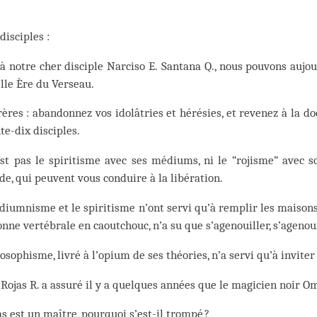
disciples :
à notre cher disciple Narciso E. Santana Q., nous pouvons auj
lle Ère du Verseau.
ères : abandonnez vos idolâtries et hérésies, et revenez à la do
te-dix disciples.
st pas le spiritisme avec ses médiums, ni le “rojisme” avec so
e, qui peuvent vous conduire à la libération.
iumnisme et le spiritisme n’ont servi qu’à remplir les maisons 
onne vertébrale en caoutchouc, n’a su que s’agenouiller, s’agenou
osophisme, livré à l’opium de ses théories, n’a servi qu’à inviter 
 Rojas R. a assuré il y a quelques années que le magicien noir O
as est un maître, pourquoi s’est-il trompé ?