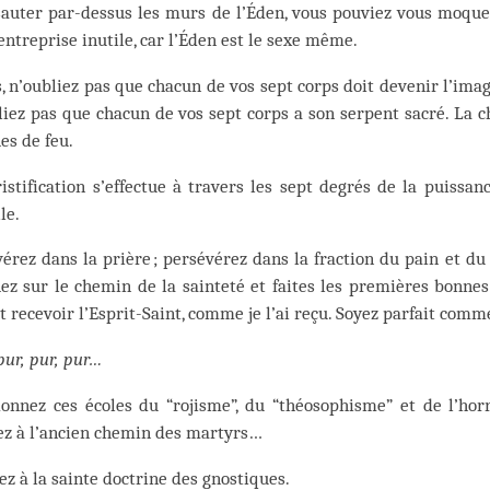
sauter par-dessus les murs de l’Éden, vous pouviez vous moque
entreprise inutile, car l’Éden est le sexe même.
, n’oubliez pas que chacun de vos sept corps doit devenir l’ima
iez pas que chacun de vos sept corps a son serpent sacré. La ch
es de feu.
istification s’effectue à travers les sept degrés de la puissan
le.
érez dans la prière ; persévérez dans la fraction du pain et du v
ez sur le chemin de la sainteté et faites les premières bonne
t recevoir l’Esprit-Saint, comme je l’ai reçu. Soyez parfait comme
pur, pur, pur…
onnez ces écoles du “rojisme”, du “théosophisme” et de l’hor
ez à l’ancien chemin des martyrs…
z à la sainte doctrine des gnostiques.