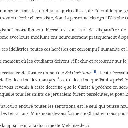
s informer tous les étudiants spiritualistes de Colombie que, g
a sombre école cherenziste, dont la personne chargée d’établir c
ojisme”, mortellement blessé, est en train de disparaître de
tisme avec leurs médiums ont heureusement pratiquement dispar
 ces idolâtries, toutes ces hérésies ont corrompu l’humanité et l
le moment où les étudiants doivent réfléchir et retourner sur l
[1]
 nécessaire de former en nous le
Soi Christique
. Il est nécessa
vieille doctrine des martyrs. À cette doctrine que Paul a prêché
evons revenir à cette doctrine que le Christ a prêchée en secre
aquelle tous les saints de Jérusalem furent persécutés, et pour
ist, qui a enduré toutes les tentations, est le seul qui puisse n
 les tentations. Mais nous devons former le Christ en nous, pour 
ela appartient à la doctrine de Melchisédech :