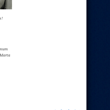
 !
emum
 Marta