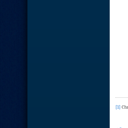
[1]
Chr