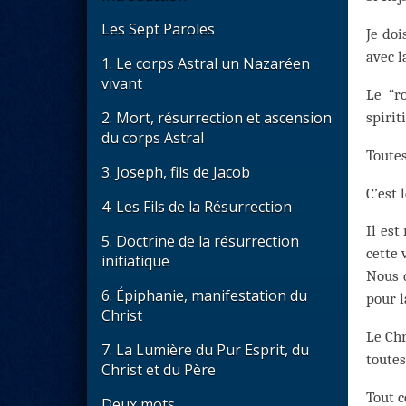
Les Sept Paroles
Je doi
avec l
1. Le corps Astral un Nazaréen
vivant
Le “r
2. Mort, résurrection et ascension
spiri
du corps Astral
Toutes
3. Joseph, fils de Jacob
C’est 
4. Les Fils de la Résurrection
Il est
5. Doctrine de la résurrection
cette 
initiatique
Nous d
6. Épiphanie, manifestation du
pour l
Christ
Le Chr
7. La Lumière du Pur Esprit, du
toutes
Christ et du Père
Tout c
Deux mots