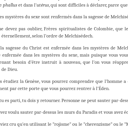
le
phallus
et dans l’
utérus
, qui sont difficiles à déclarer, parce qu
es mystères du sexe sont renfermés dans la sagesse de Melchis
e devez pas oublier, Frères spiritualistes de Colombie, que le
 éternellement, selon l’ordre de Melchisédech.
 la sagesse du Christ est enfermée dans les mystères de Melc
e enfermée dans les mystères du sexe, mais puisque vous vous
enant besoin d’être instruit à nouveau, que l’on vous réappr
 de Dieu.
us étudiez la Genèse, vous pourrez comprendre que l’homme a q
ent par cette porte que vous pourrez rentrer à l’Éden.
tu es parti, tu dois y retourner. Personne ne peut sauter par-des
vez voulu sauter par-dessus les murs du Paradis et vous avez é
viez cru qu’en utilisant le “rojisme” ou le “cherenzisme” ou l