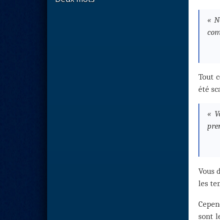
« N
com
Tout c
été sc
« V
pre
Vous d
les te
Cepen
sont l