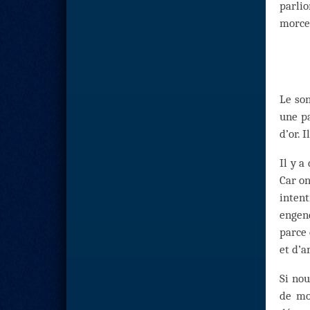
parli
morce
Le son
une pa
d’or. 
Il y a
Car on
inten
engen
parce 
et d’
Si nou
de mo