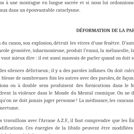
ons à une montagne en langue sacrée et si nous lui ordonnions
aux dans un épouvantable cataclysme.
DÉFORMATION DE LA PA
 du canon, son explosion, détruit les vitres d’une fenêtre. D’aut
role grossière, inharmonieuse, produit l’ennui, la mélancolie, la
Il vaut mieux dire : il est aussi mauvais de parler quand on doit s
 des silences délictueux ; il y a des paroles infâmes. On doit cal
 blesse de nombreuses fois les autres avec des paroles, de faço
tions ou à double sens produisent des fornications dans le
drent la violence dans le Monde du Mental cosmique. On ne d
qu’on ne doit jamais juger personne ! La médisance, les cancan
amertume.
s travaillons avec l’Arcane A.Z.F., il faut comprendre que les É
difications. Ces énergies de la libido peuvent être modifiée