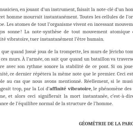
musicien, en jouant d’un instrument, faisait la note-clé d’un h
cet homme mourrait instantanément. Toutes les cellules de l’o
be. Les atomes de tout l’organisme vivent en incessant mouveme
gos sonne ! La note-synthèse de tout mouvement atomique d
nité vibratoire, tuer instantanément l’être humain.
 que quand Josué joua de la trompette, les murs de Jéricho tom
 ces murs. À l’armée, on sait que quand un bataillon va travers
re avec son rythme sonore la stabilité de ce pont. Si on joue
ité, ce dernier répétera la même note que le premier. Ceci est 
le au cas que nous avons mentionné. Réellement, si le musi
geait trop, par la Loi d’
affinité vibratoire
, le phénomène des 
me, et alors ceci signifierait la mort instantanée, c’est-à-d
ance de l’équilibre normal de la structure de l’homme.
GÉOMÉTRIE DE LA PAR