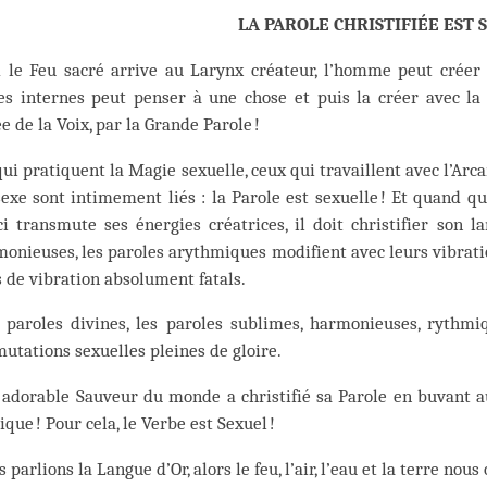
LA PAROLE CHRISTIFIÉE EST 
 le Feu sacré arrive au Larynx créateur, l’homme peut créer a
s internes peut penser à une chose et puis la créer avec la P
e de la Voix, par la Grande Parole !
ui pratiquent la Magie sexuelle, ceux qui travaillent avec l’Arcan
sexe sont intimement liés : la Parole est sexuelle ! Et quand q
ci transmute ses énergies créatrices, il doit christifier son l
onieuses, les paroles arythmiques modifient avec leurs vibratio
de vibration absolument fatals.
s paroles divines, les paroles sublimes, harmonieuses, rythmi
utations sexuelles pleines de gloire.
adorable Sauveur du monde a christifié sa Parole en buvant au 
que ! Pour cela, le Verbe est Sexuel !
s parlions la Langue d’Or, alors le feu, l’air, l’eau et la terre nou