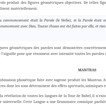
ole produit des figures géométriques objectives. De telles fig
llisent matériellement.
u commencement était la Parole (le Verbe), et la Parole était ave
encement avec Dieu. Toutes choses ont été faites par elle, et rien de
igures géométriques des paroles sont démontrées concrètement 
 l’aiguille pour que résonnent avec intensité toutes les paroles
MANTRAS
binaison phonétique faite avec sagesse produit les Mantras. A
tres dont les sons déterminent des effets spirituels, animiques e
la révélation de toutes les langues de la Tour de Babel, il n’exi
 universelle. Cette Langue a une Grammaire cosmique parfaite.