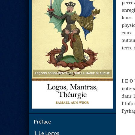
perce
enregi
leurs
physi
eaux.
autour
terre 
I E O
note-s
dans 
l’Inf
Pythag
Préface
1. Le Logos