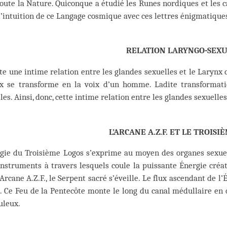
oute la Nature. Quiconque a étudié les Runes nordiques et les c
l’intuition de ce Langage cosmique avec ces lettres énigmatique
RELATION LARYNGO-SEX
ste une intime relation entre les glandes sexuelles et le Larynx c
ix se transforme en la voix d’un homme. Ladite transformatio
les. Ainsi, donc, cette intime relation entre les glandes sexuelles
L’ARCANE A.Z.F. ET LE TROISI
rgie du Troisième Logos s’exprime au moyen des organes sexuel
nstruments à travers lesquels coule la puissante Énergie créat
’Arcane A.Z.F., le Serpent sacré s’éveille. Le flux ascendant de 
. Ce Feu de la Pentecôte monte le long du canal médullaire en o
uleux.