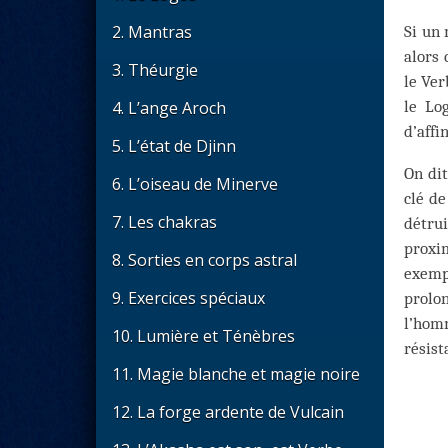
2. Mantras
Si un 
alors 
3. Théurgie
le Ver
le Lo
4. L’ange Aroch
d’affi
5. L’état de Djinn
On dit
6. L’oiseau de Minerve
clé de
7. Les chakras
détrui
proxim
8. Sorties en corps astral
exemp
9. Exercices spéciaux
prolon
l’hom
10. Lumière et Ténèbres
résist
11. Magie blanche et magie noire
12. La forge ardente de Vulcain