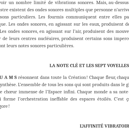
voir un nombre limité de vibrations sonores. Mais, au-dessus 
stre existent des ondes sonores multiples que personne n’arrive
 sons particuliers. Les fourmis communiquent entre elles p
que. Les ondes sonores, en agissant sur les eaux, produisent 
 Les ondes sonores, en agissant sur l’air, produisent des mou
 de leurs centres nucléaires, produisent certains sons impercep
ont leurs notes sonores particulières.
LA NOTE CLÉ ET LES SEPT VOYELLE
 U A M S
résonnent dans toute la Création ! Chaque fleur, chaq
ynthèse. L’ensemble de tous les sons qui sont produits dans le 
le chœur immense de l’Espace infini. Chaque monde a sa note-c
ini forme l’orchestration ineffable des espaces étoilés. C’es
ore !
L’AFFINITÉ VIBRATOI