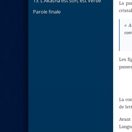
13. L’Akasha est son, est Verbe
La par
crista
Parole finale
« A
comm
Les f
passer
La com
de let
Avant 
Langue