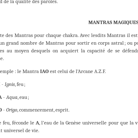
 de la qualité des paroles.
MANTRAS MAGIQUE
ste des Mantras pour chaque chakra. Avec lesdits Mantras il est p
 un grand nombre de Mantras pour sortir en corps astral ; ou pour
res au moyen desquels on acquiert la capacité de se défend
e.
xemple : le Mantra
IAO
est celui de l’Arcane A.Z.F.
I
-
Ignis
, feu ;
A
-
Aqua
, eau ;
O
-
Origo
, commencement, esprit.
le feu, féconde le
A
, l’eau de la Genèse universelle pour que la v
it universel de vie.