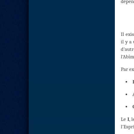
dépend
Il exi
il y a
d’aut
l’Abîm
Par e
Le
I
, 
l’Espr