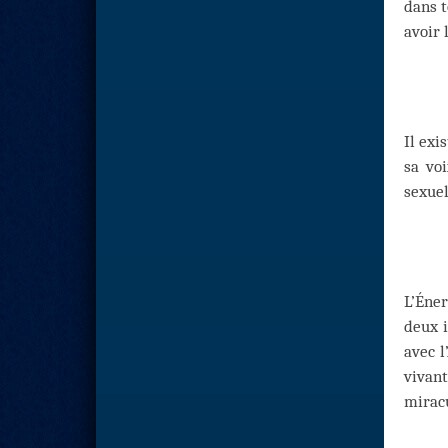
dans t
avoir 
Il exi
sa vo
sexuel
L’Éne
deux i
avec l
vivant
mirac