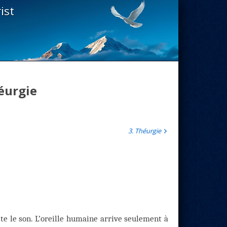
ist
éurgie
3. Théurgie
e le son. L’oreille humaine arrive seulement à