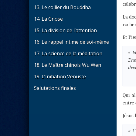
célébr
13. Le collier du Bouddha
La doc
14. La Gnose
rocher
15. La division de l’attention
Et Pie
16. Le rappel intime de soi-même
« V
17. La science de la méditation
L’h
18. Le Maître chinois Wu Wen
dev
19. L’Initiation Vénuste
Salutations finales
Qui al
entre 
Jésus 
« C