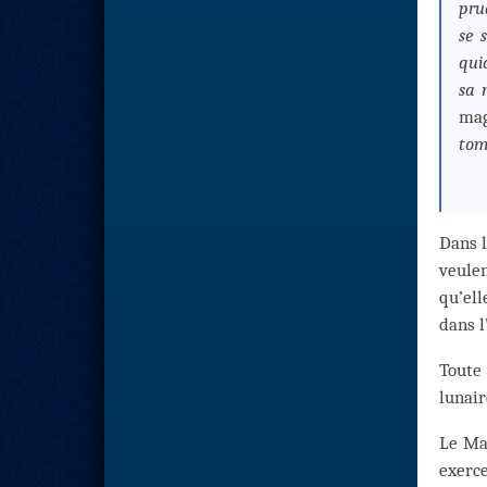
pru
se 
qui
sa 
mag
tom
Dans l
veulen
qu’ell
dans l
Toute
lunair
Le Maî
exerce