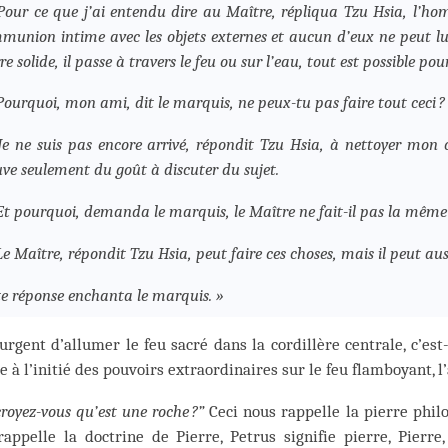
Pour ce que j’ai entendu dire au Maître, répliqua Tzu Hsia, l’h
munion intime avec les objets externes et aucun d’eux ne peut lui 
re solide, il passe à travers le feu ou sur l’eau, tout est possible pour
Pourquoi, mon ami, dit le marquis, ne peux-tu pas faire tout ceci ?
Je ne suis pas encore arrivé, répondit Tzu Hsia, à nettoyer mon 
uve seulement du goût à discuter du sujet.
Et pourquoi, demanda le marquis, le Maître ne fait-il pas la même
Le Maître, répondit Tzu Hsia, peut faire ces choses, mais il peut aussi
te réponse enchanta le marquis. »
 urgent d’allumer le feu sacré dans la cordillère centrale, c’es
e à l’initié des pouvoirs extraordinaires sur le feu flamboyant, l’a
royez-vous qu’est une roche ?”
Ceci nous rappelle la pierre phil
rappelle la doctrine de Pierre, Petrus signifie pierre, Pierr