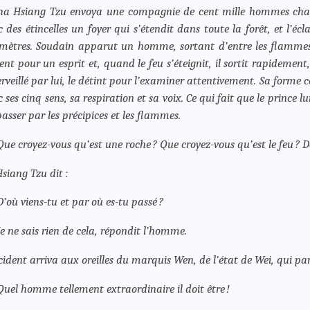
ha Hsiang Tzu envoya une compagnie de cent mille hommes chasser
c des étincelles un foyer qui s’étendit dans toute la forêt, et l’éc
omètres. Soudain apparut un homme, sortant d’entre les flammes, e
rent pour un esprit et, quand le feu s’éteignit, il sortit rapideme
rveillé par lui, le détint pour l’examiner attentivement. Sa forme 
c ses cinq sens, sa respiration et sa voix. Ce qui fait que le prince
passer par les précipices et les flammes.
Que croyez-vous qu’est une roche ? Que croyez-vous qu’est le feu 
Hsiang Tzu dit :
D’où viens-tu et par où es-tu passé ?
Je ne sais rien de cela, répondit l’homme.
ncident arriva aux oreilles du marquis Wen, de l’état de Wei, qui pa
Quel homme tellement extraordinaire il doit être !