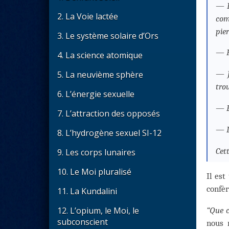
—
2. La Voie lactée
com
pier
3. Le système solaire d’Ors
—
4. La science atomique
5. La neuvième sphère
—
tro
6. L’énergie sexuelle
—
7. L’attraction des opposés
—
8. L’hydrogène sexuel SI-12
Cet
9. Les corps lunaires
10. Le Moi pluralisé
Il est
confèr
11. La Kundalini
12. L’opium, le Moi, le
“Que c
subconscient
nous 