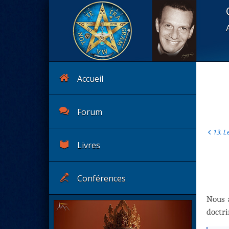
Accueil
Forum
13. L
Livres
Conférences
Nous a
doctri