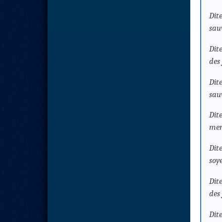
Dit
sau
Dit
des 
Dit
sau
Dit
mers
Dit
soy
Dit
des
Dit