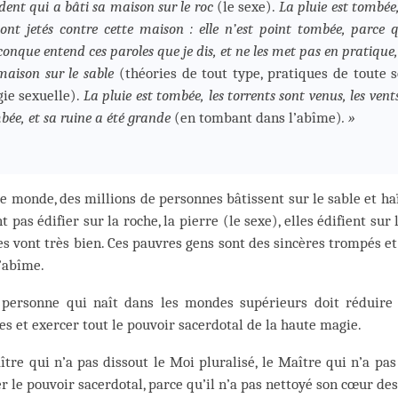
dent qui a bâti sa maison sur le roc
(le sexe).
La pluie est tombée,
sont jetés contre cette maison : elle n’est point tombée, parce q
conque entend ces paroles que je dis, et ne les met pas en pratiqu
maison sur le sable
(théories de tout type, pratiques de toute s
ie sexuelle).
La pluie est tombée, les torrents sont venus, les vent
bée, et sa ruine a été grande
(en tombant dans l’abîme)
. »
e monde, des millions de personnes bâtissent sur le sable et ha
t pas édifier sur la roche, la pierre (le sexe), elles édifient sur l
es vont très bien. Ces pauvres gens sont des sincères trompés e
’abîme.
 personne qui naît dans les mondes supérieurs doit réduire e
es et exercer tout le pouvoir sacerdotal de la haute magie.
tre qui n’a pas dissout le Moi pluralisé, le Maître qui n’a pas
r le pouvoir sacerdotal, parce qu’il n’a pas nettoyé son cœur des