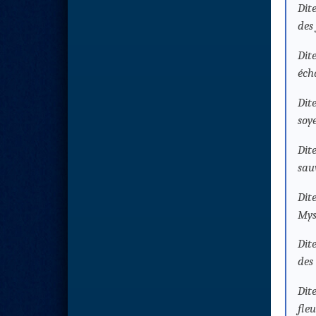
Dit
des 
Dit
écha
Dit
soye
Dit
sau
Dit
Mys
Dit
des
Dit
fleu