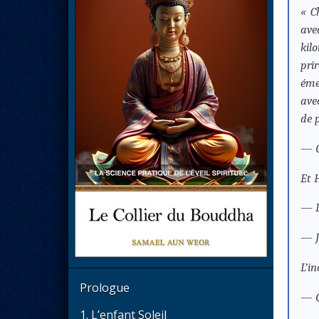
« C
ave
kil
pri
éme
ave
de 
—
Et 
—
—
L’i
Prologue
—
1. L’enfant Soleil