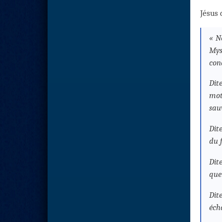
Jésus 
« N
Mys
con
Dit
mot
sau
Dit
du 
Dit
que
Dit
éch