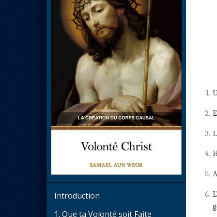
1.
U
2.
E
3.
L
4.
H
5.
A
6.
L
Introduction
g
1. Que ta Volonté soit Faite