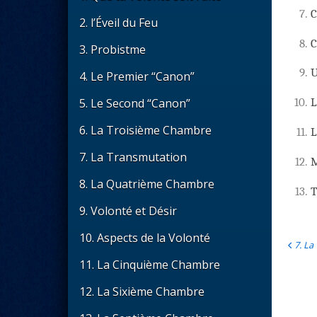
7.
C
2. l’Éveil du Feu
8.
C
3. Probistme
9.
U
4. Le Premier “Canon”
5. Le Second “Canon”
10.
L
6. La Troisième Chambre
11.
L
7. La Transmutation
12.
M
8. La Quatrième Chambre
13.
T
9. Volonté et Désir
10. Aspects de la Volonté
7. La
11. La Cinquième Chambre
12. La Sixième Chambre