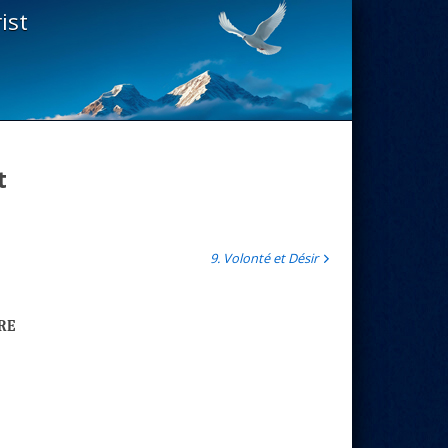
ist
t
9. Volonté et Désir
re