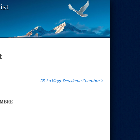
ist
t
28. La Vingt-Deuxième Chambre
ambre