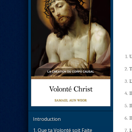
1.
U
2.
T
3.
L
4.
I
5.
I
6.
I
Introduction
1. Que ta Volonté soit Faite
7.
L