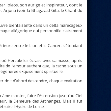
par Iolaos, son aurige et inspirateur, dont le
ec Arjuna (voir la Bhagavad-Gita, le Chant du
uvre bienfaisante dans un delta marécageux
image allégorique qui personnifie clairement
rieure entre le Lion et le Cancer, s’étendant
à où Hercule les écrase avec sa masse, après
aire de l’amour authentique, la cache sous un
régénérée exquisement spirituelle.
onter doit d’abord descendre, chaque exaltation
n âme monter, faire l’Ascension jusqu’au Ciel
ur, la Demeure des Archanges. Mais il fut
truire l’Hydre de Lerne.