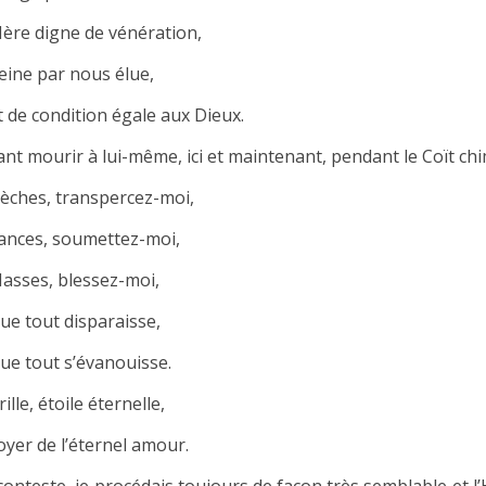
ère digne de vénération,
eine par nous élue,
t de condition égale aux Dieux.
ant mourir à lui-même, ici et maintenant, pendant le Coït chi
lèches, transpercez-moi,
ances, soumettez-moi,
asses, blessez-moi,
ue tout disparaisse,
ue tout s’évanouisse.
rille, étoile éternelle,
oyer de l’éternel amour.
conteste, je procédais toujours de façon très semblable et l