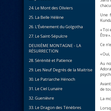
chacu
24. Le Mont des Oliviers
Une f
25. La Belle Hélène
Kundal
26. L’Évènement du Golgotha
« Toi
Être ».
27. Le Saint-Sépulcre
Ce n’
DEUXIÈME MONTAGNE - LA
RÉSURRECTION
« Oui,
28. Sérénité et Patience
Au no
Ador
29. Les Neuf Degrés de la Maitrise
psych
30. Le Patriarche Hénoch
Avant
31. Le Ciel Lunaire
de to
32. Guenièvre
La mo
33. Le Dragon des Ténèbres
Lorsqu