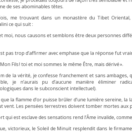
ne de ses abominables têtes.
ois, me trouvant dans un monastère du Tibet Oriental, 
ini ce qui suit :
 et moi, nous causons et semblons être deux personnes dif
est pas trop d’affirmer avec emphase que la réponse fut vrai
 Mon Fils ! toi et moi sommes le même Être, mais dérivé ».
m de la vérité, je confesse franchement et sans ambages, 
able, je n’aurais pu d’aucune manière éliminer radi
ologiques dans le subconscient intellectuel).
 que la flamme d’or puisse brûler d’une lumière sereine, la 
ut vent. Les pensées terrestres doivent tomber mortes aux 
rt qui est esclave des sensations rend l’Âme invalide, comme 
e, victorieux, le Soleil de Minuit resplendit dans le firmamen