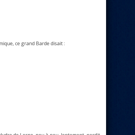
mique, ce grand Barde disait :
’Hydre de Lerne, peu à peu, lentement, perdit