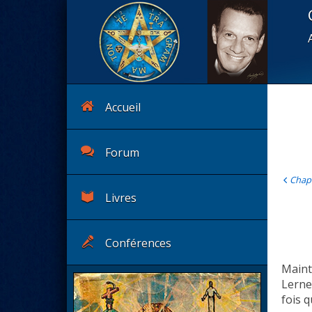
Accueil
Forum
Chap
Livres
Conférences
Maint
Lerne
fois q