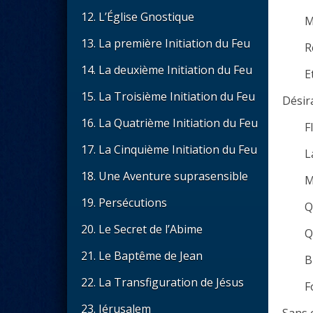
12. L’Église Gnostique
M
13. La première Initiation du Feu
R
14. La deuxième Initiation du Feu
E
15. La Troisième Initiation du Feu
Désir
16. La Quatrième Initiation du Feu
F
17. La Cinquième Initiation du Feu
L
18. Une Aventure suprasensible
M
19. Persécutions
Q
20. Le Secret de l’Abime
Q
21. Le Baptême de Jean
B
22. La Transfiguration de Jésus
F
23. Jérusalem
Sans 