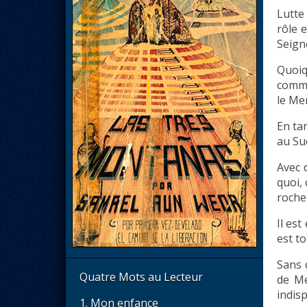
Lutte
rôle 
Seign
Quoiq
comme
le Me
En ta
au Su
Avec 
quoi,
roche
Il est
est to
Sans 
Quatre Mots au Lecteur
de Me
indis
1. Mon enfance