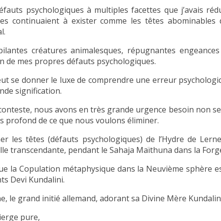
éfauts psychologiques à multiples facettes que j’avais ré
res continuaient à exister comme les têtes abominables de
l.
pilantes créatures animalesques, répugnantes engeances a
n de mes propres défauts psychologiques.
ut se donner le luxe de comprendre une erreur psychologiqu
nde signification.
conteste, nous avons en très grande urgence besoin non se
ns profond de ce que nous voulons éliminer.
ner les têtes (défauts psychologiques) de l’Hydre de Lerne
lle transcendante, pendant le Sahaja Maïthuna dans la Forg
ue la Copulation métaphysique dans la Neuvième sphère est
ts Devi Kundalini.
, le grand initié allemand, adorant sa Divine Mère Kundalini,
ierge pure,