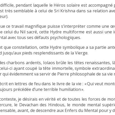
 difficile, pendant laquelle le Héros solaire est accompagné 
est très semblable à celui de Sri Krishna dans sa relation av
eur).
ue ce travail magnifique puisse s’interpréter comme une œ
 celui du Nil sacré, cette Hydre multiforme est aussi une 
ntal avec tous ses défauts psychologiques.
nt que constellation, cette Hydre symbolique a sa partie anté
d jusqu’aux pieds resplendissants de la Vierge.
des charbons ardents, Iolaos brûle les têtes renaissantes, l
 celui-ci ayant coupé la tête immortelle, symbole extraordin
r qui évidemment va servir de Pierre philosophale de sa vie 
 écrit en lettres de feu dans le livre de la vie : « Qui veut m
ujours précédée d’une terrible humiliation ».
conteste, je désirais en vérité et de toutes les forces de mo
rcure, le Devachan des Hindous, le monde mental supérie
pensable, avant, de descendre aux Enfers du Mental pour y dé