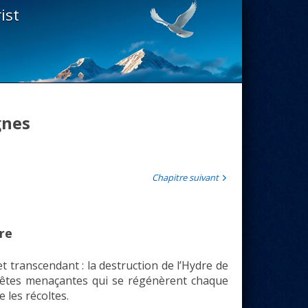
ist
gnes
Chapitre suivant
ure
t transcendant : la destruction de l’Hydre de
 têtes menaçantes qui se régénèrent chaque
 les récoltes.