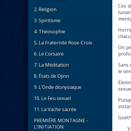
Ces d
2. Religion
lunai
menta
3. Spiritisme
Horri
4. Théosophie
chacu
5. La Fraternité Rose-Croix
On pe
profo
6. Le Corsaire
Sans 
7. La Méditation
le se
8. États de Djinn
Élimi
9. L’Onde dionysiaque
sexue
10. Le Feu sexuel
Puisq
instan
11. La Vache sacrée
Goethe
PREMIÈRE MONTAGNE -
L’INITIATION
V