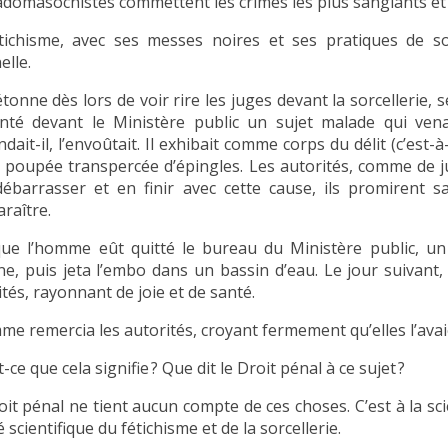
adomasochistes commettent les crimes les plus sanglants et
tichisme, avec ses messes noires et ses pratiques de sorc
elle.
tonne dès lors de voir rire les juges devant la sorcellerie, s
nté devant le Ministère public un sujet malade qui vena
dait-il, l’envoûtait. Il exhibait comme corps du délit (c’est-
e poupée transpercée d’épingles. Les autorités, comme de 
débarrasser et en finir avec cette cause, ils promirent 
raître.
ue l’homme eût quitté le bureau du Ministère public, un 
ine, puis jeta l’embo dans un bassin d’eau. Le jour suivan
tés, rayonnant de joie et de santé.
e remercia les autorités, croyant fermement qu’elles l’avaien
-ce que cela signifie ? Que dit le Droit pénal à ce sujet ?
oit pénal ne tient aucun compte de ces choses. C’est à la sci
é scientifique du fétichisme et de la sorcellerie.