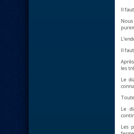
Il fa
Nous 
purem
L’endo
Il fa
Après
les t
Le di
conna
Toute 
Le di
contin
Les p
fermes