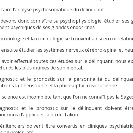
ut faire l’analyse psychosomatique du délinquant.
devons donc connaître sa psychophysiologie, étudier ses g
ent psychiques de ses glandes endocrines.
crinologie et la criminologie se trouvent ainsi en corrélation
ut ensuite étudier les systèmes nerveux cérébro-spinal et neu
 avoir effectué toutes ces études sur le délinquant, nous e
réfonds les plus intimes de son mental.
agnostic et le pronostic sur la personnalité du délinq
îtrons la Théosophie et la philosophie rosicrucienne.
science est incomplète tant que l’on ne connaît pas la Sagess
agnostic et le pronostic sur le délinquant doivent êtr
uerions d’appliquer la loi du Talion.
énitenciers doivent être convertis en cliniques psychiatriqu
 agricoles, etc.