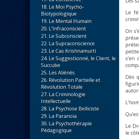
Les s
Le Moi Psycho-
Le fé
Biotypologique
crimin
Le Mental Humain
L’Infraconscient
On s’é
Le Subconscient
prése
La Supraconscience
préten
Le Cas Krishnamurti
petit
s’en 
Le Suggestionné, le Client, le
compa
Succube
Les Aliénés
Dès q
Révolution Partielle et
figur
Révolution Totale
autori
La Criminologie
Intellectuelle
L’homm
La Psychose Belliciste
Qu’est
La Paranoïa
La Psychothérapie
Le Dr
Pédagogique
le côt