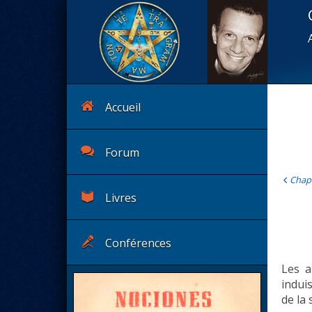
Accueil
Forum
Chap
Livres
Conférences
Les a
induis
de la 