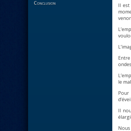
Conclusion
Il es
momen
venon
L’empl
voulo
L’imag
Entre
ondes
L’empl
le ma
Pour 
d’évei
Il no
élargi
Nous 