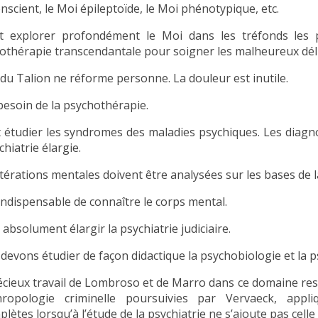
nscient, le Moi épileptoïde, le Moi phénotypique, etc.
ut explorer profondément le Moi dans les tréfonds les 
othérapie transcendantale pour soigner les malheureux dél
i du Talion ne réforme personne. La douleur est inutile.
besoin de la psychothérapie.
ut étudier les syndromes des maladies psychiques. Les diagn
chiatrie élargie.
ltérations mentales doivent être analysées sur les bases de 
 indispensable de connaître le corps mental.
t absolument élargir la psychiatrie judiciaire.
devons étudier de façon didactique la psychobiologie et la 
écieux travail de Lombroso et de Marro dans ce domaine res
hropologie criminelle poursuivies par Vervaeck, appl
plètes lorsqu’à l’étude de la psychiatrie ne s’ajoute pas cel