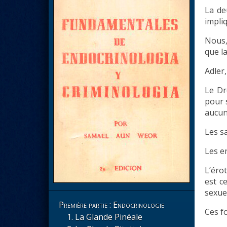
La de
impli
Nous,
que l
Adler,
Le Dr
pour 
aucun
Les s
Les e
L’éro
est c
sexuel
Première partie : Endocrinologie
Ces f
La Glande Pinéale