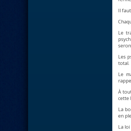
Il fau
Chaqu
Le tr
psych
seron
Les p
total.
Le ma
rappel
À tou
cette
La bo
en ple
La lo