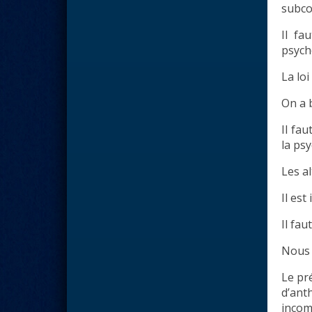
subco
Il fa
psych
La lo
On a 
Il fa
la psy
Les a
Il est
Il fau
Nous 
Le pr
d’ant
incom