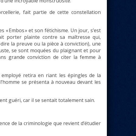
 d’une incroyable monstruosité.
ellerie, fait partie de cette constellation
es « Embos » et son fétichisme. Un jour, s’est
it porter plainte contre sa maîtresse qui,
à-dire la preuve ou la pièce à conviction), une
juste, se sont moquées du plaignant et pour
sans grande conviction de citer la femme à
employé retira en riant les épingles de la
t, l’homme se présenta à nouveau devant les
t guéri, car il se sentait totalement sain.
ence de la criminologie que revient d’étudier