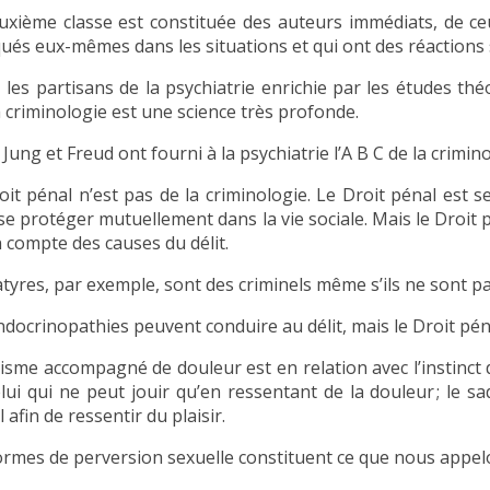
uxième classe est constituée des auteurs immédiats, de ceu
qués eux-mêmes dans les situations et qui ont des réactions s
 les partisans de la psychiatrie enrichie par les études t
a criminologie est une science très profonde.
 Jung et Freud ont fourni à la psychiatrie l’A B C de la crimino
oit pénal n’est pas de la criminologie. Le Droit pénal es
se protéger mutuellement dans la vie sociale. Mais le Droit p
 compte des causes du délit.
atyres, par exemple, sont des criminels même s’ils ne sont pa
ndocrinopathies peuvent conduire au délit, mais le Droit pé
tisme accompagné de douleur est en relation avec l’instinct d
elui qui ne peut jouir qu’en ressentant de la douleur ; le s
 afin de ressentir du plaisir.
ormes de perversion sexuelle constituent ce que nous appelo