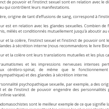
inct de pouvoir et l’instinct sexuel sont en relation avec le
au qui contrôlent leurs manifestations.
ère, origine de tant d’effusions de sang, correspond à l’insti
ur est en relation avec les glandes sexuelles. Combien de fo
nis, mêlés et conditionnés mutuellement jusqu’à aboutir au c
r et la colère, l’instinct sexuel et l’instinct de pouvoir ont
landes à sécrétion interne (nous recommandons le livre Bio
ur et la colère ont leurs translations mutuelles et les plus 
raumatismes et les impressions nerveuses intenses per
eux cérébro-spinal, de même que le fonctionnemen
sympathique) et des glandes à sécrétion interne.
rsonnalité psychopathique sexuelle, par exemple, a des origin
l et de l’instinct de pouvoir engendre des personnalités 
infinie variété.
adomasochistes sont le meilleur exemple de ce que signifie la