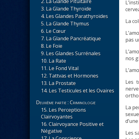
La Glande Pituitaire
L’inst
La Glande Thyroïde
cerve
Les Glandes Parathyroïdes
La col
La Glande Thymus
Le Cœur
L’amo
La Glande Pancréatique
pas u
Le Foie
L’amou
Les Glandes Surrénales
nos g
La Rate
Le Fond Vital
L’amo
Tattvas et Hormones
Les t
La Prostate
nerv
Les Testicules et les Ovaires
ortho
Deuxième partie : Criminologie
La pe
Les Perceptions
sexue
Clairvoyantes
d’une 
Clairvoyance Positive et
Négative
Les s
La Conscience