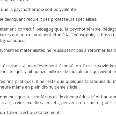
t que la psychothérapie soit polyvalente.
e délinquant requiert des professeurs spécialisés.
aitement correctif pédagogique, la psychothérapie pédago
iatres qui auront vraiment étudié la Théosophie, le Rosicruc
t gnostiques.
sychiatres matérialistes ne réussissent pas à réformer les d
térialisme a manifestement échoué en Russie soviétiq
ons-le, qu’il y ait quinze millions de musulmans qui vivent e
tes fins pratiques, il ne reste que quelques fanatiques du m
 heure même en plein dix-huitième siècle !
nne musique, les conférences, le cinéma éducatif et hautem
in air, la vie sexuelle saine, etc., peuvent réformer et guérir
i du Talion a échoué totalement.