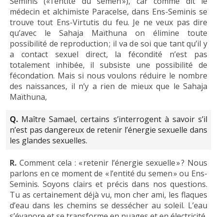
Seminis (« l’entité du semen »), car comme dit le
médecin et alchimiste Paracelse, dans Ens-Seminis se
trouve tout Ens-Virtutis du feu. Je ne veux pas dire
qu’avec le Sahaja Maïthuna on élimine toute
possibilité de reproduction ; il va de soi que tant qu’il y
a contact sexuel direct, la fécondité n’est pas
totalement inhibée, il subsiste une possibilité de
fécondation. Mais si nous voulons réduire le nombre
des naissances, il n’y a rien de mieux que le Sahaja
Maïthuna,
Q.
Maître Samael, certains s’interrogent à savoir s’il
n’est pas dangereux de retenir l’énergie sexuelle dans
les glandes sexuelles.
R.
Comment cela : « retenir l’énergie sexuelle » ? Nous
parlons en ce moment de « l’entité du semen » ou Ens-
Seminis. Soyons clairs et précis dans nos questions.
Tu as certainement déjà vu, mon cher ami, les flaques
d’eau dans les chemins se dessécher au soleil. L’eau
s’évapore et se transforme en nuages et en électricité,