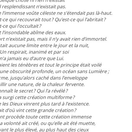
l resplendissant n’existait pas.
l’immense voûte céleste ne s’étendait pas là-haut.
-ce qui recouvrait tout ? Qu’est-ce qui l’abritait ?
-ce qui l’occultait ?
it l’insondable abîme des eaux.
t n’existait pas, mais il n’y avait rien d’immortel.
tait aucune limite entre le jour et la nuit,
’Un respirait, inanimé et par soi
 n’a jamais eu d’autre que Lui.
ent les ténèbres et tout le principe était voilé
une obscurité profonde, un océan sans Lumière ;
rme, jusqu’alors caché dans l’enveloppe
aillir une nature, de la chaleur fervente.
nnaît le secret ? Qui l’a révélé ?
a surgi cette création multiforme ?
les Dieux vinrent plus tard à l’existence.
it d’où vint cette grande création ?
nt procède toute cette création immense
 volonté ait créé, ou qu’elle ait été muette,
ant le plus élevé, au plus haut des cieux