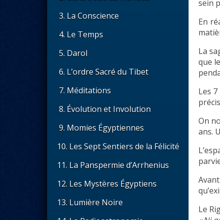
sein 
3. La Conscience
En ré
matiè
4. Le Temps
La sag
5. Darol
que l
6. L’ordre Sacré du Tibet
penda
7. Méditations
Les 7 
précis
8. Évolution et Involution
On no
9. Momies Égyptiennes
ans. 
10. Les Sept Sentiers de la Félicité
L’esp
parvie
11. La Panspermie d’Arrhenius
Avant
12. Les Mystères Égyptiens
qu’exis
13. Lumière Noire
Le Ri
« Ni q