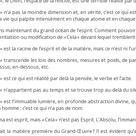
 », le Divin, l’espace de la félicité, est une terrible réalité par 
 » n’a pas la moindre dimension et, en vérité, c’est ce qui es
 la vie qui palpite intensément en chaque atome et en chaque s
ns maintenant du grand océan de l’esprit. Comment pouvoir le
rentiation ou modification de « Cela » devant lequel tremblen
 » est la racine de l’esprit et de la matière, mais ce n’est ni l’un
 » transcende les lois des nombres, mesures et poids, de part
ssus, en-dessous, etc.
 » est ce qui est réalité par delà la pensée, le verbe et l’acte.
 » n’appartient pas au temps et se trouve trop au-delà du sil
a » est l’immuable lumière, en profonde abstraction divine, q
 homme ; c’est ce qui n’a pas de nom.
 est esprit, mais « Cela » n’est pas Esprit. L’Absolu, l’Imman
ait la matière première du Grand-Œuvre ? Il est évident qu’e