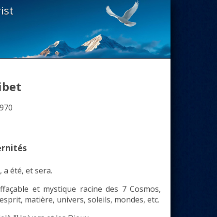
ist
ibet
1970
ernités
a été, et sera.
effaçable et mystique racine des 7 Cosmos,
prit, matière, univers, soleils, mondes, etc.