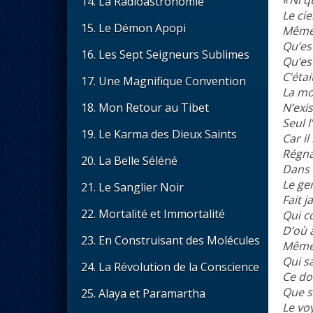
14. La Radioastronomie
Le cie
15. Le Démon Apopi
Même 
Qu’est
16. Les Sept Seigneurs Sublimes
Qu’est
C’éta
17. Une Magnifique Convention
La mor
N’exis
18. Mon Retour au Tibet
Seul l
19. Le Karma des Dieux Saints
Car il
Régnai
20. La Belle Séléné
Dans 
Le ge
21. Le Sanglier Noir
Fait j
22. Mortalité et Immortalité
Qui co
D’où 
23. En Construisant des Molécules
Même 
Qui sa
24. La Révolution de la Conscience
Ce do
Que sa
25. Alaya et Paramartha
Le voy