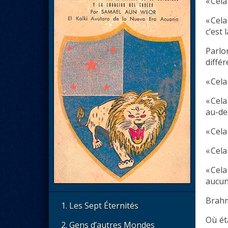
« Cela
« Cela
c’est
Parlo
diffé
« Cela
« Cela
au-de
« Cela
« Cela
« Cel
aucun
Brahma
1. Les Sept Éternités
Où ét
2. Gens d’autres Mondes