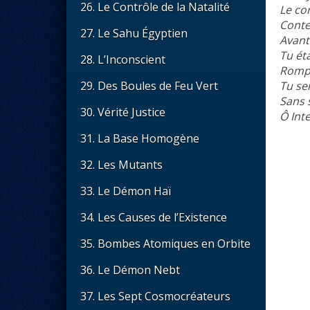
26. Le Contrôle de la Natalité
Le co
Conte
27. Le Sahu Égyptien
Avant
Tu ét
28. L’Inconscient
Rompr
Tu se
29. Des Boules de Feu Vert
Sans 
30. Vérité Justice
Ô Inte
31. La Base Homogène
32. Les Mutants
33. Le Démon Haï
34. Les Causes de l’Existence
35. Bombes Atomiques en Orbite
36. Le Démon Nebt
37. Les Sept Cosmocréateurs