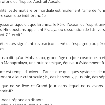
profond de l’Espace Abstrait Absolu.
alité, cette matière primordiale est finalement l’âme de l’u
re cosmique indifférenciée.
esse antique dit que Brahma, le Père, l’océan de l’esprit univ
es Hindoustans appellent Pralaya ou dissolution de l’Univer
nt 7 éternités.
éternités signifient « evos » (conservé de l’espagnol) ou pér
es.
us a dit qu’un Mahakalpa, grand âge ou jour cosmique, a ef
Un Mahapralaya, une nuit cosmique, équivaut évidemment à 
ace est rempli d’univers. Tandis que quelques systèmes de 
nnent à leur crépuscule ; ici, des berceaux, plus loin, des sé
 que ne se lève ce Grand Jour dans lequel nous vivons
tait-il ?
g-Veda répond en disant :
uelque chose ni rien n’existait