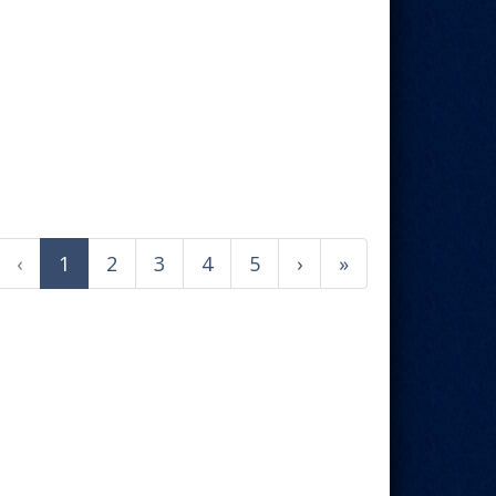
‹
1
2
3
4
5
›
»